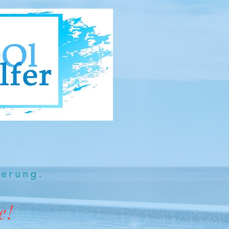
herung.
e!