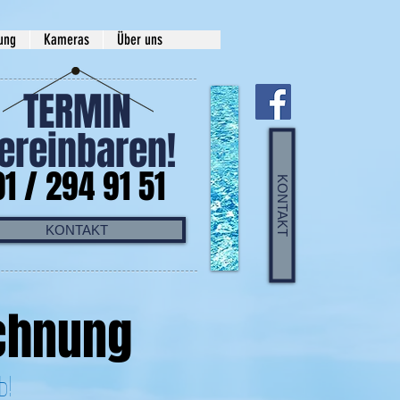
rung
Kameras
Über uns
TERMIN
ereinbaren!
01 / 294 91 51
KONTAKT
KONTAKT
echnung
b!