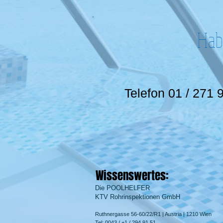
Hab
Telefon 01 / 271 
Wissenswertes:
Die POOLHELFER
KTV Rohrinspektionen GmbH
Ruthnergasse 56-60/22/R1 | Austria | 1210 Wien
Tel: 0043 / +1 / 294 91 51