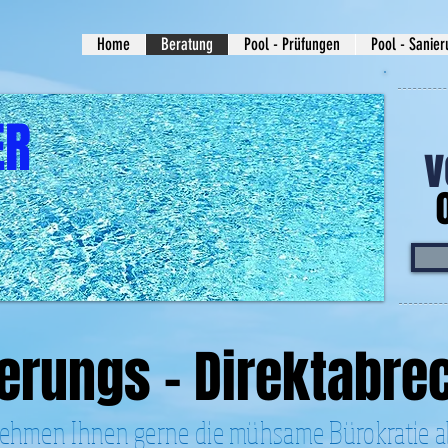
Home
Beratung
Pool - Prüfungen
Pool - Sanie
ER
v
erungs - Direktabr
ehmen Ihnen gerne die mühsame Bürokratie a