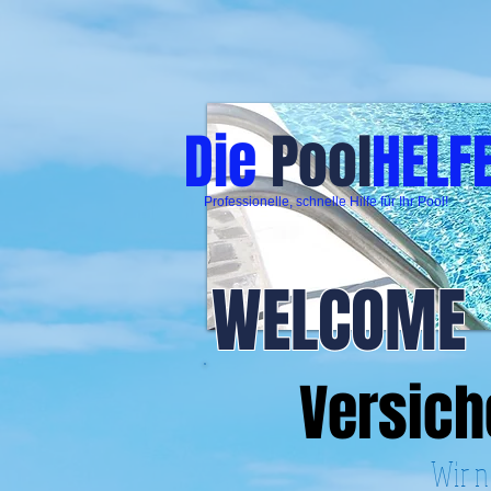
Die
Pool
HELF
Professionelle, schnelle Hilfe für Ihr Pool!
WELCOME
Versich
Wir n